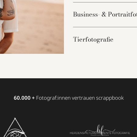
Business- & Portraitfo
Tierfotografie
60.000 +
Fotograf:innen vertrauen scrappbook