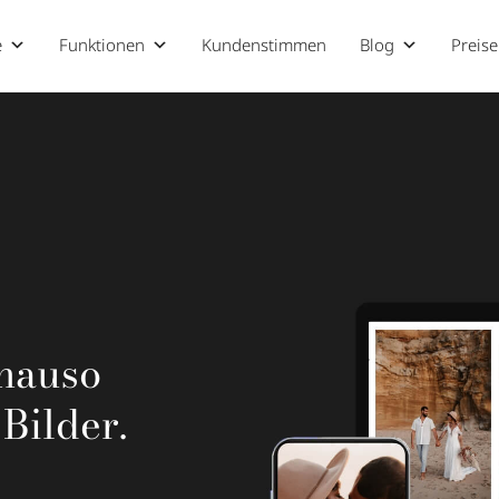
e
Funktionen
Kundenstimmen
Blog
Preise
enauso
Bilder.