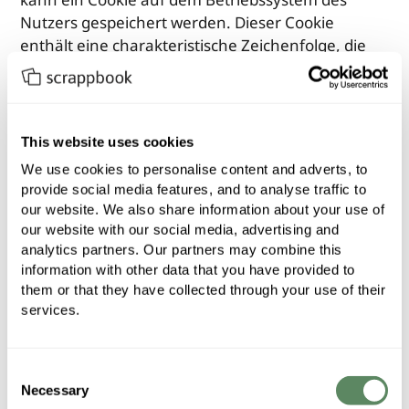
Nutzers gespeichert werden. Dieser Cookie
enthält eine charakteristische Zeichenfolge, die
eine eindeutige Identifizierung des Browsers beim
erneuten Aufrufen der Website ermöglicht.
Wir setzen Cookies ein, um unsere Website
This website uses cookies
nutzerfreundlicher zu gestalten. Einige Elemente
We use cookies to personalise content and adverts, to 
unserer Internetseite erfordern es, dass der
provide social media features, and to analyse traffic to 
aufrufende Browser auch nach einem
our website. We also share information about your use of 
our website with our social media, advertising and 
Seitenwechsel identifiziert werden kann. Wir
analytics partners. Our partners may combine this 
verwenden auf unserer Internetseite darüber
information with other data that you have provided to 
hinaus Cookies, die eine Analyse des
them or that they have collected through your use of their 
Surfverhaltens der Nutzer ermöglichen. Auf diese
services.
Weise können z.B. eingegebene Suchbegriffe, die
Häufigkeit von Seitenaufrufen und die
Inanspruchnahme von Internetseiten-Funktionen
Consent
übermittelt werden
Necessary
Selection