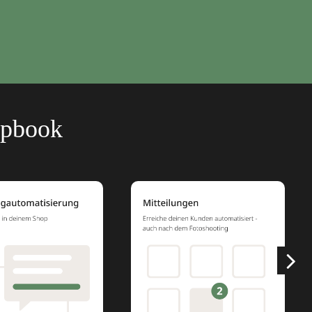
ppbook
n
s