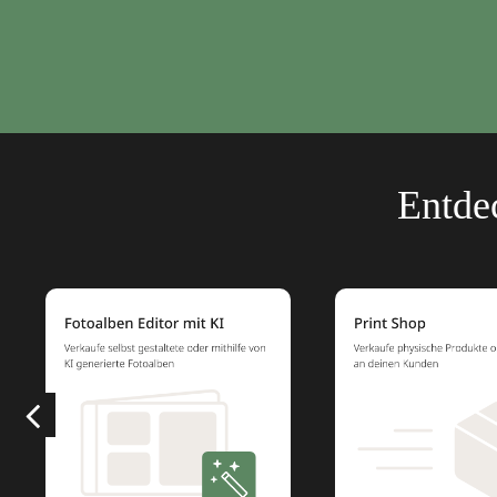
Entde
previous
slide