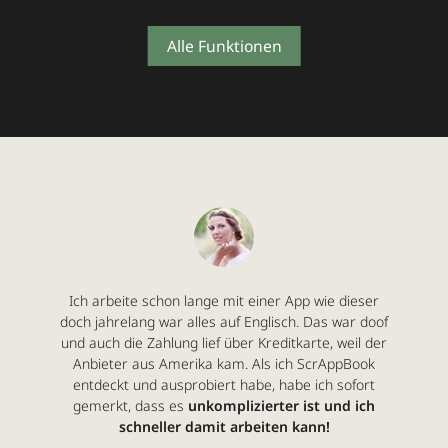
Alle Funktionen
Irgendwann einmal bin ich durch eine Empfehlung
Ich arbeite schon lange mit einer App wie dieser
doch jahrelang war alles auf Englisch. Das war doof
von Steffen Böttcher auf ScrAppBook aufmerksam
und auch die Zahlung lief über Kreditkarte, weil der
geworden und wurde Kundin der ersten Version.
Meine Kunden sind meist junge Familien mit einer
Anbieter aus Amerika kam. Als ich ScrAppBook
entdeckt und ausprobiert habe, habe ich sofort
Affinität zu digitalen Medien. Die Bilder in einer
persönlichen App auszuliefern, die sowohl auf dem
gemerkt, dass es
unkomplizierter ist und ich
Smartphone speicherbar als auch auf dem Desktop
schneller damit arbeiten kann!
nutzbar ist
kommt sehr gut bei meinen Kunden