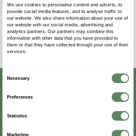
We use cookies to personalise content and adverts, to 
provide social media features, and to analyse traffic to 
our website. We also share information about your use of 
our website with our social media, advertising and 
analytics partners. Our partners may combine this 
information with other data that you have provided to 
them or that they have collected through your use of their 
services.
Consent
Necessary
Selection
Starte jetzt kostenlos und teste
scrappbook!
Preferences
Statistics
Nutze einen Plan deiner Wahl von scrappbook 14
Tage lang kostenlos und überzeuge dich selbst
von unserer Galerie für Businessfotografie.
Marketing