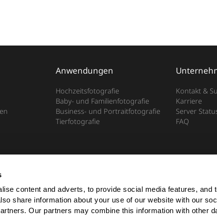
Anwendungen
Unterneh
Hochzeitsfotografie
Kontakt & S
Baby- und Familienfotografie
Karriere
en
Business- und Portraitfotografie
Server Statu
Tierfotografie
FAQ
s
ise content and adverts, to provide social media features, and t
also share information about your use of our website with our soci
partners. Our partners may combine this information with other da