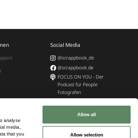
men
Social Media
@scrappbook_de
upport
@scrappbook.de
s
FOCUS ON YOU - Der
Podcast für People
Fotografen
Allow all
o analyse 
Impressum
|
Datenschutz
|
AGB
al media, 
ta that you 
Allow selection