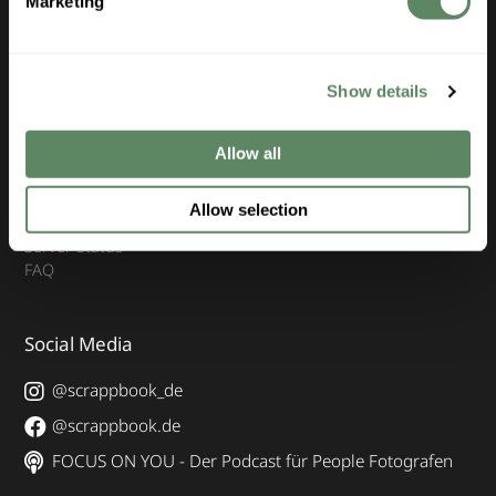
Marketing
Hochzeitsfotografie
Baby- und Familienfotografie
Business- und Portraitfotografie
Tierfotografie
Show details
Unternehmen
Allow all
Kontakt & Support
Allow selection
Karriere
Server Status
FAQ
Social Media
@scrappbook_de
@scrappbook.de
FOCUS ON YOU - Der Podcast für People Fotografen