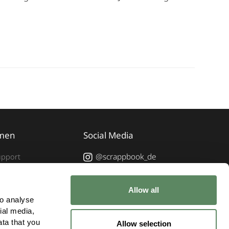
men
Social Media
@scrappbook_de
upport
@scrappbook.de
s
FOCUS ON YOU - Der
Allow all
o analyse 
Podcast für People
al media, 
Fotografen
ta that you 
Allow selection