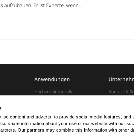
ess aufzubauen. Er ist Experte, wenn…
Anwendungen
Unterneh
Hochzeitsfotografie
Kontakt & S
Baby- und Familienfotografie
Karriere
en
Business- und Portraitfotografie
Server Statu
s
Tierfotografie
FAQ
ise content and adverts, to provide social media features, and t
also share information about your use of our website with our soci
partners. Our partners may combine this information with other da