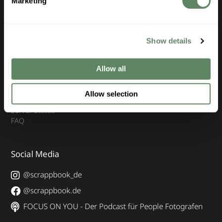
Marketing
Hochzeitsfotografie
Baby- und Familienfotografie
Business- und Portraitfotografie
Tierfotografie
Show details
Unternehmen
Allow all
Kontakt & Support
Allow selection
Karriere
Server Status
FAQ
Social Media
@scrappbook_de
@scrappbook.de
FOCUS ON YOU - Der Podcast für People Fotografen