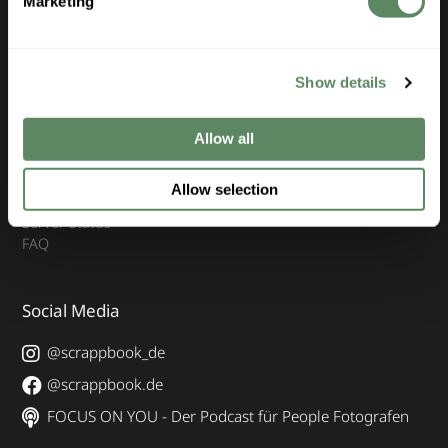
Marketing
Hochzeitsfotografie
Baby- und Familienfotografie
Business- und Portraitfotografie
Tierfotografie
Show details
Unternehmen
Allow all
Kontakt & Support
Allow selection
Karriere
Server Status
FAQ
Social Media
@scrappbook_de
@scrappbook.de
FOCUS ON YOU - Der Podcast für People Fotografen